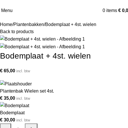
Menu
0
items
€
0,
Home
Plantenbakken
Bodemplaat + 4st. wielen
Back to products
Bodemplaat + 4st. wielen
€
65,00
incl. btw
Plantenbak Wielen set 4st.
€
35,00
incl. btw
Bodemplaat
€
30,00
incl. btw