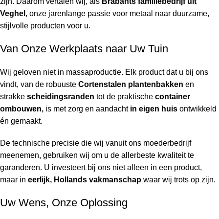
zijn. Daarom vertalen wij, als
Brabants familiebedrijf uit
Veghel
, onze jarenlange passie voor metaal naar duurzame,
stijlvolle producten voor u.
Van Onze Werkplaats naar Uw Tuin
Wij geloven niet in massaproductie. Elk product dat u bij ons
vindt, van de robuuste
Cortenstalen plantenbakken
en
strakke
scheidingsranden
tot de praktische
container
ombouwen,
is met zorg en aandacht
in eigen huis
ontwikkeld
én gemaakt.
De technische precisie die wij vanuit ons moederbedrijf
meenemen, gebruiken wij om u de allerbeste kwaliteit te
garanderen. U investeert bij ons niet alleen in een product,
maar in
eerlijk, Hollands vakmanschap
waar wij trots op zijn.
Uw Wens, Onze Oplossing