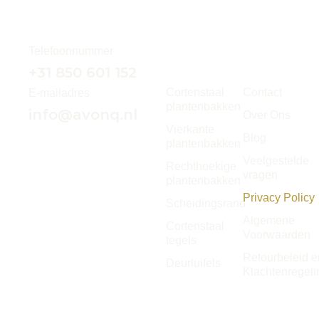
Onze
Meer
Telefoonnummer
producten
informatie
+31 850 601 152
Cortenstaal
Contact
E-mailadres
plantenbakken
info@avonq.nl
Over Ons
Vierkante
Blog
plantenbakken
Veelgestelde
Rechthoekige
vragen
plantenbakken
Privacy Policy
Scheidingsrand
Algemene
Cortenstaal
Voorwaarden
tegels
Retourbeleid e
Deurluifels
Klachtenregeli
© 2026
Avonq