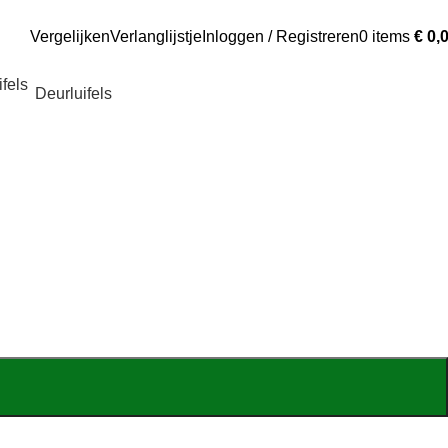
Vergelijken
Verlanglijstje
Inloggen / Registreren
0
items
€
0,
Deurluifels