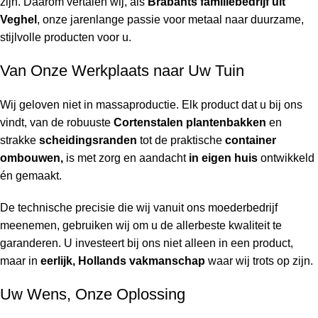
zijn. Daarom vertalen wij, als
Brabants familiebedrijf uit
Veghel
, onze jarenlange passie voor metaal naar duurzame,
stijlvolle producten voor u.
Van Onze Werkplaats naar Uw Tuin
Wij geloven niet in massaproductie. Elk product dat u bij ons
vindt, van de robuuste
Cortenstalen plantenbakken
en
strakke
scheidingsranden
tot de praktische
container
ombouwen,
is met zorg en aandacht
in eigen huis
ontwikkeld
én gemaakt.
De technische precisie die wij vanuit ons moederbedrijf
meenemen, gebruiken wij om u de allerbeste kwaliteit te
garanderen. U investeert bij ons niet alleen in een product,
maar in
eerlijk, Hollands vakmanschap
waar wij trots op zijn.
Uw Wens, Onze Oplossing