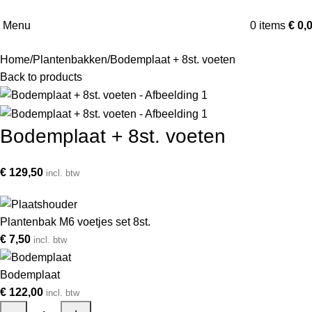
Menu
0
items
€
0,
Home
Plantenbakken
Bodemplaat + 8st. voeten
Back to products
Bodemplaat + 8st. voeten
€
129,50
incl. btw
Plantenbak M6 voetjes set 8st.
€
7,50
incl. btw
Bodemplaat
€
122,00
incl. btw