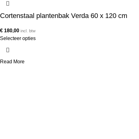
Cortenstaal plantenbak Verda 60 x 120 cm
€
180,00
incl. btw
Selecteer opties
Read More
Telefoonnummer
+31 850 601 152
E-mailadres
info@avonq.nl