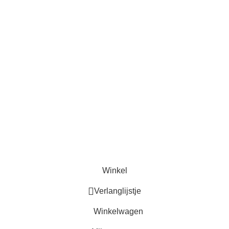
Blog
Veelgestelde vragen
Privacy Policy
Algemene Voorwaarden
Retourbeleid en Klachtenregeling
Contact
Over Ons
Blog
Veelgestelde vragen
Privacy Policy
Algemene Voorwaarden
Retourbeleid en Klachtenregeling
© 2026
Avonq
Winkel
Verlanglijstje
Winkelwagen