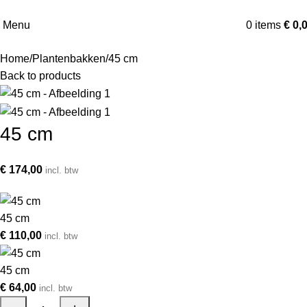
Menu
0
items
€
0,
Home
Plantenbakken
45 cm
Back to products
45 cm
€
174,00
incl. btw
45 cm
€
110,00
incl. btw
45 cm
€
64,00
incl. btw