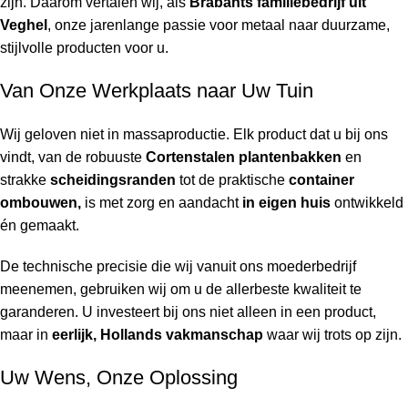
zijn. Daarom vertalen wij, als
Brabants familiebedrijf uit
Veghel
, onze jarenlange passie voor metaal naar duurzame,
stijlvolle producten voor u.
Van Onze Werkplaats naar Uw Tuin
Wij geloven niet in massaproductie. Elk product dat u bij ons
vindt, van de robuuste
Cortenstalen plantenbakken
en
strakke
scheidingsranden
tot de praktische
container
ombouwen,
is met zorg en aandacht
in eigen huis
ontwikkeld
én gemaakt.
De technische precisie die wij vanuit ons moederbedrijf
meenemen, gebruiken wij om u de allerbeste kwaliteit te
garanderen. U investeert bij ons niet alleen in een product,
maar in
eerlijk, Hollands vakmanschap
waar wij trots op zijn.
Uw Wens, Onze Oplossing