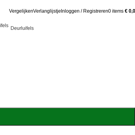
Vergelijken
Verlanglijstje
Inloggen / Registreren
0
items
€
0,
Deurluifels