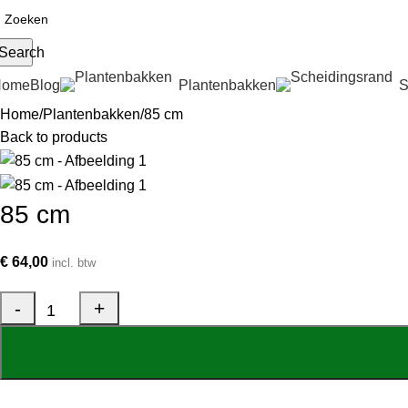
Search
Home
Blog
Plantenbakken
S
Home
Plantenbakken
85 cm
Back to products
85 cm
€
64,00
incl. btw