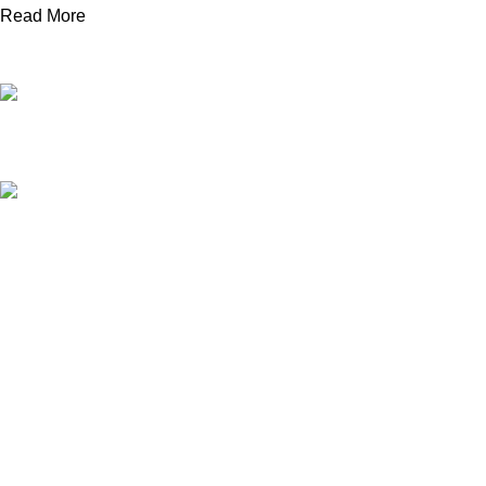
Read More
Telefoonnummer
+31 850 601 152
E-mailadres
info@avonq.nl
Onze producten
Cortenstaal plantenbakken
Vierkante plantenbakken
Rechthoekige plantenbakken
Scheidingsrand
Cortenstaal tegels
Deurluifels