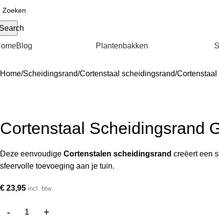
Search
Home
Blog
Plantenbakken
S
Home
Scheidingsrand
Cortenstaal scheidingsrand
Cortenstaal
Cortenstaal Scheidingsrand 
Deze eenvoudige
Cortenstalen scheidingsrand
creëert een s
sfeervolle toevoeging aan je tuin.
€
23,95
incl. btw