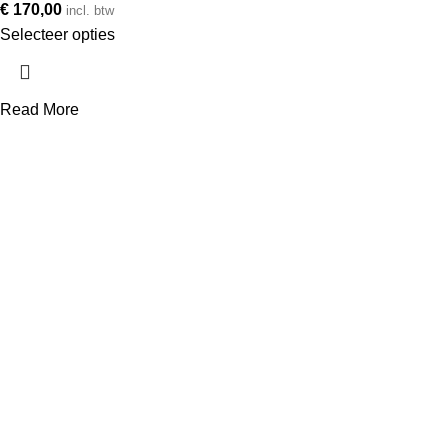
€
170,00
incl. btw
Selecteer opties
Read More
Telefoonnummer
+31 850 601 152
E-mailadres
info@avonq.nl
Onze producten
Cortenstaal plantenbakken
Vierkante plantenbakken
Rechthoekige plantenbakken
Scheidingsrand
Cortenstaal tegels