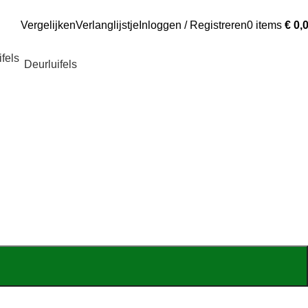
Vergelijken
Verlanglijstje
Inloggen / Registreren
0
items
€
0,
Deurluifels