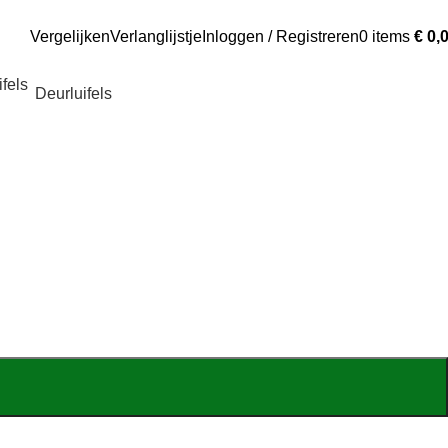
Vergelijken
Verlanglijstje
Inloggen / Registreren
0
items
€
0,
Deurluifels