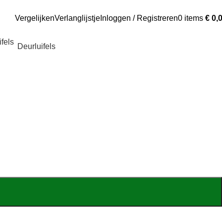
Vergelijken
Verlanglijstje
Inloggen / Registreren
0
items
€
0,
Deurluifels