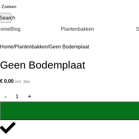
Search
Home
Blog
Plantenbakken
S
Home
Plantenbakken
Geen Bodemplaat
Geen Bodemplaat
€
0,00
incl. btw