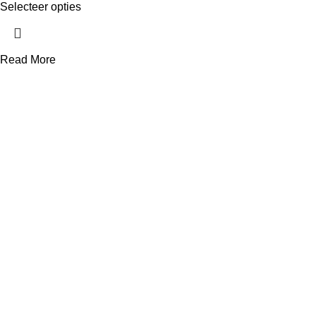
Selecteer opties
Read More
Telefoonnummer
+31 850 601 152
E-mailadres
info@avonq.nl
Onze producten
Cortenstaal plantenbakken
Vierkante plantenbakken
Rechthoekige plantenbakken
Scheidingsrand
Cortenstaal tegels
Deurluifels