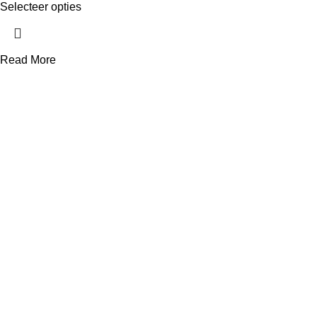
Selecteer opties
Read More
Telefoonnummer
+31 850 601 152
E-mailadres
info@avonq.nl
Onze producten
Cortenstaal plantenbakken
Vierkante plantenbakken
Rechthoekige plantenbakken
Scheidingsrand
Cortenstaal tegels
Deurluifels