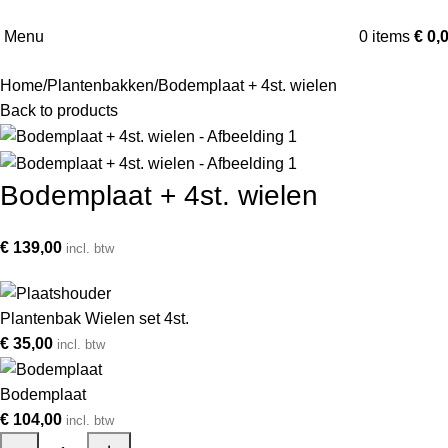
Menu
0
items
€
0,
Home
Plantenbakken
Bodemplaat + 4st. wielen
Back to products
Bodemplaat + 4st. wielen
€
139,00
incl. btw
Plantenbak Wielen set 4st.
€
35,00
incl. btw
Bodemplaat
€
104,00
incl. btw