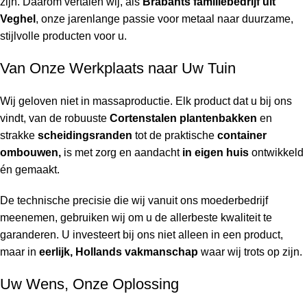
zijn. Daarom vertalen wij, als
Brabants familiebedrijf uit
Veghel
, onze jarenlange passie voor metaal naar duurzame,
stijlvolle producten voor u.
Van Onze Werkplaats naar Uw Tuin
Wij geloven niet in massaproductie. Elk product dat u bij ons
vindt, van de robuuste
Cortenstalen plantenbakken
en
strakke
scheidingsranden
tot de praktische
container
ombouwen,
is met zorg en aandacht
in eigen huis
ontwikkeld
én gemaakt.
De technische precisie die wij vanuit ons moederbedrijf
meenemen, gebruiken wij om u de allerbeste kwaliteit te
garanderen. U investeert bij ons niet alleen in een product,
maar in
eerlijk, Hollands vakmanschap
waar wij trots op zijn.
Uw Wens, Onze Oplossing