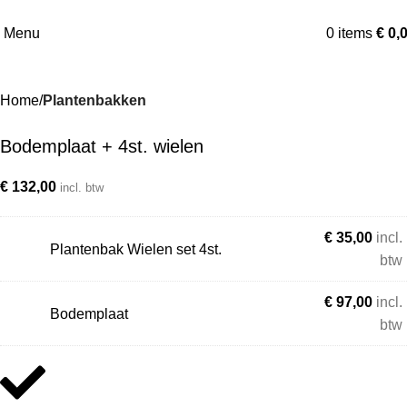
Menu
0
items
€
0,
Home
Plantenbakken
Bodemplaat + 4st. wielen
€
132,00
incl. btw
€
35,00
incl.
Plantenbak Wielen set 4st.
btw
€
97,00
incl.
Bodemplaat
btw