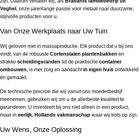
zijn. Daarom vertalen wij, als
Brabants familiebedrijf uit
Veghel
, onze jarenlange passie voor metaal naar duurzame,
stijlvolle producten voor u.
Van Onze Werkplaats naar Uw Tuin
Wij geloven niet in massaproductie. Elk product dat u bij ons
vindt, van de robuuste
Cortenstalen plantenbakken
en
strakke
scheidingsranden
tot de praktische
container
ombouwen,
is met zorg en aandacht
in eigen huis
ontwikkeld
én gemaakt.
De technische precisie die wij vanuit ons moederbedrijf
meenemen, gebruiken wij om u de allerbeste kwaliteit te
garanderen. U investeert bij ons niet alleen in een product,
maar in
eerlijk, Hollands vakmanschap
waar wij trots op zijn.
Uw Wens, Onze Oplossing