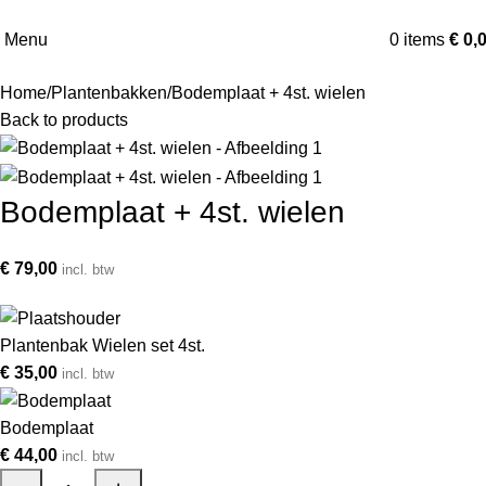
Menu
0
items
€
0,
Home
Plantenbakken
Bodemplaat + 4st. wielen
Back to products
Bodemplaat + 4st. wielen
€
79,00
incl. btw
Plantenbak Wielen set 4st.
€
35,00
incl. btw
Bodemplaat
€
44,00
incl. btw