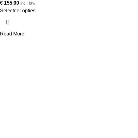
€
155,00
incl. btw
Selecteer opties
Read More
Telefoonnummer
+31 850 601 152
E-mailadres
info@avonq.nl
Onze producten
Cortenstaal plantenbakken
Vierkante plantenbakken
Rechthoekige plantenbakken
Scheidingsrand
Cortenstaal tegels