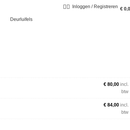
Inloggen / Registreren
€
0,
Deurluifels
€
80,00
incl.
btw
€
84,00
incl.
btw