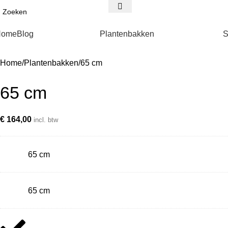
Home
Blog
Plantenbakken
S
Home
Plantenbakken
65 cm
65 cm
€
164,00
incl. btw
65 cm
65 cm