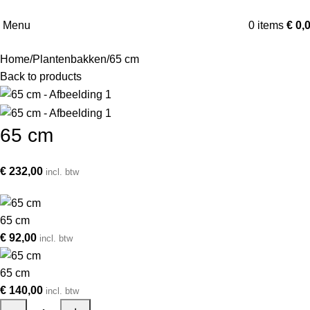
Menu
0
items
€
0,
Home
Plantenbakken
65 cm
Back to products
65 cm
€
232,00
incl. btw
65 cm
€
92,00
incl. btw
65 cm
€
140,00
incl. btw