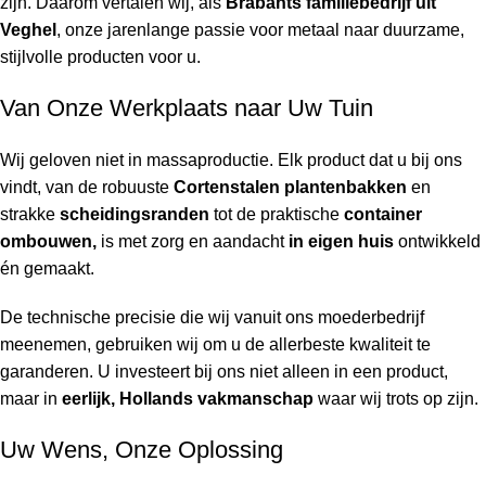
zijn. Daarom vertalen wij, als
Brabants familiebedrijf uit
Veghel
, onze jarenlange passie voor metaal naar duurzame,
stijlvolle producten voor u.
Van Onze Werkplaats naar Uw Tuin
Wij geloven niet in massaproductie. Elk product dat u bij ons
vindt, van de robuuste
Cortenstalen plantenbakken
en
strakke
scheidingsranden
tot de praktische
container
ombouwen,
is met zorg en aandacht
in eigen huis
ontwikkeld
én gemaakt.
De technische precisie die wij vanuit ons moederbedrijf
meenemen, gebruiken wij om u de allerbeste kwaliteit te
garanderen. U investeert bij ons niet alleen in een product,
maar in
eerlijk, Hollands vakmanschap
waar wij trots op zijn.
Uw Wens, Onze Oplossing