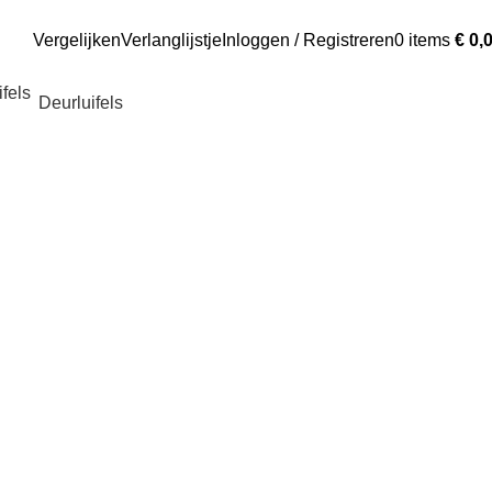
Vergelijken
Verlanglijstje
Inloggen / Registreren
0
items
€
0,
Deurluifels