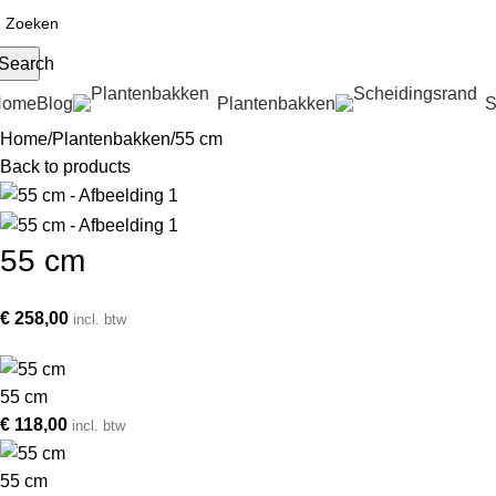
Search
Home
Blog
Plantenbakken
S
Home
Plantenbakken
55 cm
Back to products
55 cm
€
258,00
incl. btw
55 cm
€
118,00
incl. btw
55 cm