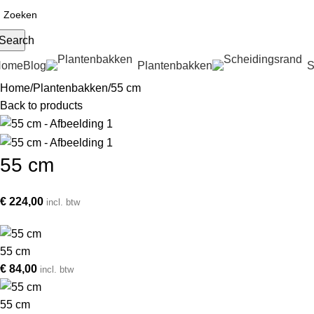
Search
Home
Blog
Plantenbakken
S
Home
Plantenbakken
55 cm
Back to products
55 cm
€
224,00
incl. btw
55 cm
€
84,00
incl. btw
55 cm