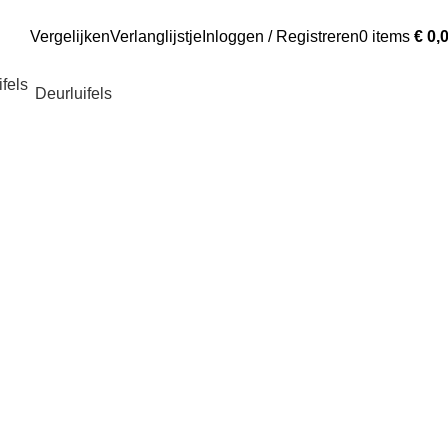
Vergelijken
Verlanglijstje
Inloggen / Registreren
0
items
€
0,
Deurluifels