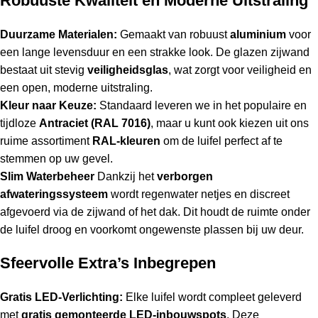
Robuuste Kwaliteit en Moderne Uitstraling
Duurzame Materialen:
Gemaakt van robuust
aluminium
voor
een lange levensduur en een strakke look. De glazen zijwand
bestaat uit stevig
veiligheidsglas
, wat zorgt voor veiligheid en
een open, moderne uitstraling.
Kleur naar Keuze:
Standaard leveren we in het populaire en
tijdloze
Antraciet (RAL 7016)
, maar u kunt ook kiezen uit ons
ruime assortiment
RAL-kleuren
om de luifel perfect af te
stemmen op uw gevel.
Slim Waterbeheer
Dankzij het
verborgen
afwateringssysteem
wordt regenwater netjes en discreet
afgevoerd via de zijwand of het dak. Dit houdt de ruimte onder
de luifel droog en voorkomt ongewenste plassen bij uw deur.
Sfeervolle Extra’s Inbegrepen
Gratis LED-Verlichting:
Elke luifel wordt compleet geleverd
met
gratis gemonteerde LED-inbouwspots
. Deze