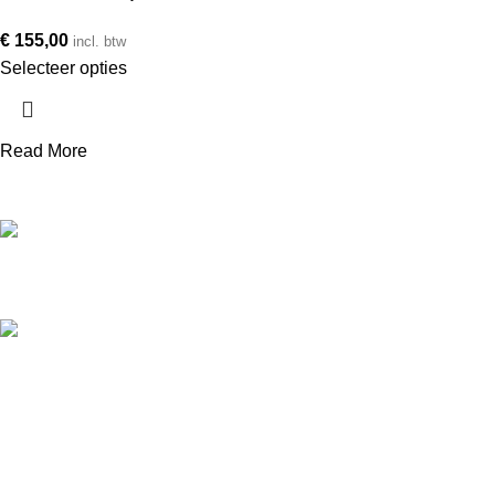
€
155,00
incl. btw
Selecteer opties
Read More
Telefoonnummer
+31 850 601 152
E-mailadres
info@avonq.nl
Onze producten
Cortenstaal plantenbakken